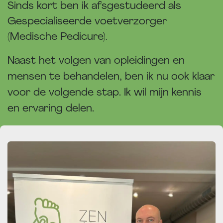
Sinds kort ben ik afsgestudeerd als
Gespecialiseerde voetverzorger
(Medische Pedicure)
.
Naast het volgen van opleidingen en
mensen te behandelen, ben ik nu ook klaar
voor de volgende stap. Ik wil mijn kennis
en ervaring delen.